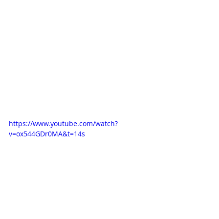
https://www.youtube.com/watch?
v=ox544GDr0MA&t=14s