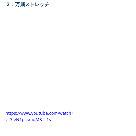
２．万歳ストレッチ
https://www.youtube.com/watch?
v=3IeN1pssmuM&t=1s