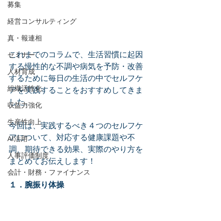
募集
経営コンサルティング
真・報連相
これまでのコラムで、生活習慣に起因
セミナー
する慢性的な不調や病気を予防・改善
人材育成
するために毎日の生活の中でセルフケ
組織活性化
アを実践することをおすすめしてきま
した。
収益力強化
生産性向上
今回は、実践するべき４つのセルフケ
アについて、対応する健康課題や不
AI活用
調、期待できる効果、実際のやり方を
人事評価制度
まとめてお伝えします！
会計・財務・ファイナンス
１．腕振り体操