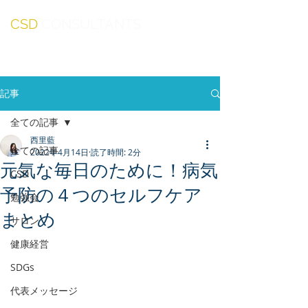
CSD
CONSULTANTS
記事
全ての記事
西里藍
全ての記事
2022年4月14日
読了時間: 2分
元気な毎日のために！病気
CSD
予防の４つのセルフケア
勉強会
まとめ
サロン
健康経営
SDGs
代表メッセージ