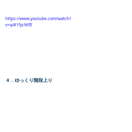
https://www.youtube.com/watch?
v=q4t1fycNlfE
４．ゆっくり階段上り