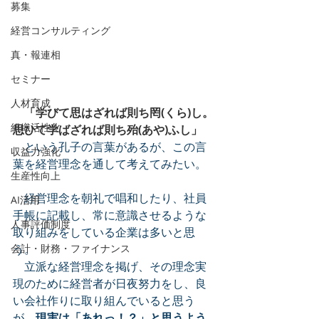
募集
経営コンサルティング
真・報連相
セミナー
人材育成
　「学びて思はざれば則ち罔(くら)し。
組織活性化
思ひて学ばざれば則ち殆(あや)ふし」
　という孔子の言葉があるが、この言
収益力強化
葉を経営理念を通して考えてみたい。
生産性向上
　経営理念を朝礼で唱和したり、社員
AI活用
手帳に記載し、常に意識させるような
人事評価制度
取り組みをしている企業は多いと思
う。
会計・財務・ファイナンス
　立派な経営理念を掲げ、その理念実
現のために経営者が日夜努力をし、良
い会社作りに取り組んでいると思う
が、
現実は「あれっ！？」と思うよう