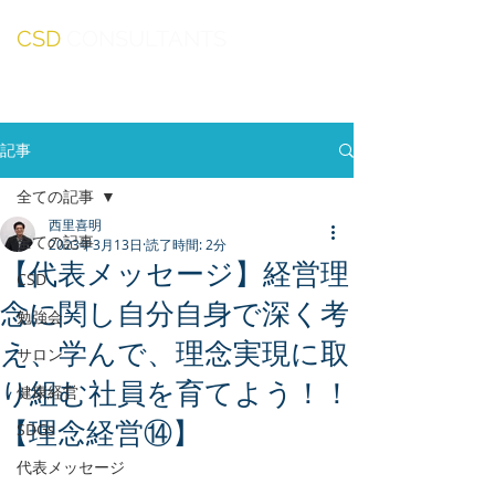
CSD
CONSULTANTS
記事
全ての記事
西里喜明
全ての記事
2023年3月13日
読了時間: 2分
【代表メッセージ】経営理
CSD
念に関し自分自身で深く考
勉強会
え、学んで、理念実現に取
サロン
り組む社員を育てよう！！
健康経営
【理念経営⑭】
SDGs
代表メッセージ