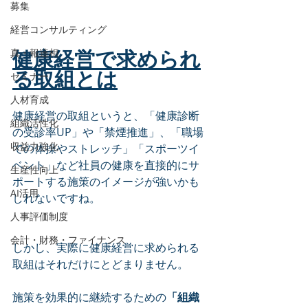
募集
経営コンサルティング
健康経営で求められ
真・報連相
る取組とは
セミナー
人材育成
健康経営の取組というと、「健康診断
組織活性化
の受診率UP」や「禁煙推進」、「職場
収益力強化
での体操やストレッチ」「スポーツイ
ベント」など社員の健康を直接的にサ
生産性向上
ポートする施策のイメージが強いかも
AI活用
しれないですね。
人事評価制度
会計・財務・ファイナンス
しかし、実際に健康経営に求められる
取組はそれだけにとどまりません。
施策を効果的に継続するための
「組織