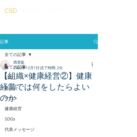
CSD
CONSULTANTS
記事
全ての記事
西里藍
全ての記事
2022年12月1日
読了時間: 2分
【組織×健康経営②】健康
CSD
経営では何をしたらよい
勉強会
のか
サロン
健康経営
SDGs
代表メッセージ