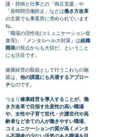
護・持病と仕事との「両立支援」や
「長時間労働防止」などは
働き方改革
の文脈でも事業所に求められています
ね。
「職場の活性化(コミュニケーション促
進等)」「メンタルヘルス対策」は
組織
開発
の視点からも大切だ、ということ
にも注目です。
健康経営の取組として行うこれらの施
策は、
他の課題にも共通するアプロー
チ
なのです。
つまり
健康経営を導入することが、働
き方改革で目指す生産性の高い職場
や、女性や子育て世代・介護世代や高
齢者など全ての人が働きやすい職場、
コミュニケーションの質が高くメンタ
ル不調者の少ない活気のある職場を目