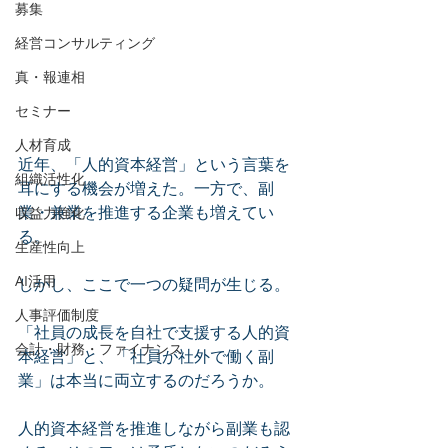
募集
経営コンサルティング
真・報連相
セミナー
人材育成
近年、「人的資本経営」という言葉を
組織活性化
耳にする機会が増えた。一方で、副
業・兼業を推進する企業も増えてい
収益力強化
る。
生産性向上
AI活用
しかし、ここで一つの疑問が生じる。
人事評価制度
「社員の成長を自社で支援する人的資
会計・財務・ファイナンス
本経営」と、「社員が社外で働く副
業」は本当に両立するのだろうか。
人的資本経営を推進しながら副業も認