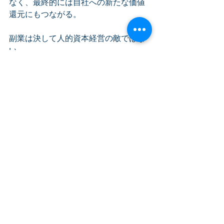
なく、最終的には自社への新たな価値
還元にもつながる。
副業は決して人的資本経営の敵ではな
い。
むしろ、経営理念や人材戦略と結び付
けて活用すれば、社員の視野を広げ、
多様な価値観を組織へ持ち込む有効な
人材育成手段となる。
人的資本経営の目的は、人を成長させ
ることではなく、「人の成長を通じて
企業を成長させること」にある。
副業もまた、その目的に資する形で活
用されるとき、企業と社員の双方にと
って大きな価値を生み出すのである。
代表メッセージ、人間力向上、理念経営、CSD