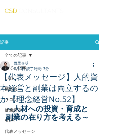
CSD
CONSULTANTS
記事
全ての記事
西里喜明
全ての記事
6月9日
読了時間: 3分
【代表メッセージ】人的資
CSD
本経営と副業は両立するの
勉強会
か【理念経営No.52】
サロン
～人材への投資・育成と
健康経営
副業の在り方を考える～
SDGs
代表メッセージ