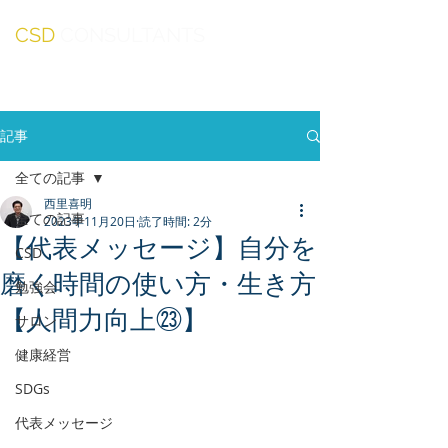
CSD
CONSULTANTS
記事
全ての記事
西里喜明
全ての記事
2023年11月20日
読了時間: 2分
【代表メッセージ】自分を
CSD
磨く時間の使い方・生き方
勉強会
【人間力向上㉓】
サロン
健康経営
SDGs
代表メッセージ