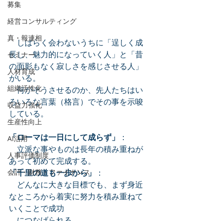
募集
経営コンサルティング
真・報連相
　しばらく会わないうちに「逞しく成
長し、魅力的になっていく人」と「昔
セミナー
の面影もなく寂しさを感じさせる人」
人材育成
がいる。
組織活性化
　何がそうさせるのか、先人たちはい
ろいろな言葉（格言）でその事を示唆
収益力強化
している。
生産性向上
「ローマは一日にして成らず」
：
AI活用
　立派な事やものは長年の積み重ねが
人事評価制度
あって初めて完成する。
「千里の道も一歩から」
：
会計・財務・ファイナンス
　どんなに大きな目標でも、まず身近
なところから着実に努力を積み重ねて
いくことで成功
　につなげられる。