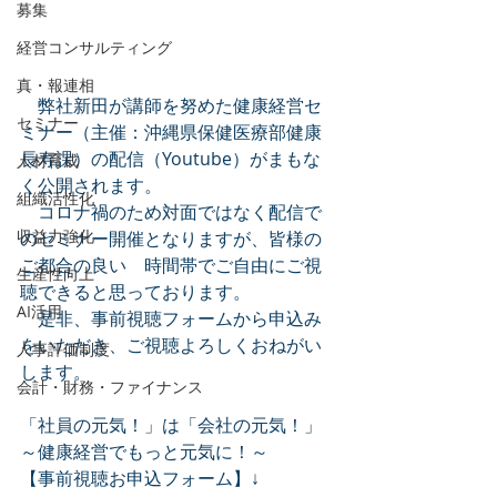
募集
経営コンサルティング
真・報連相
　弊社新田が講師を努めた健康経営セ
セミナー
ミナー（主催：沖縄県保健医療部健康
長寿課）の配信（Youtube）がまもな
人材育成
く公開されます。
組織活性化
　コロナ禍のため対面ではなく配信で
収益力強化
のセミナー開催となりますが、皆様の
ご都合の良い　時間帯でご自由にご視
生産性向上
聴できると思っております。　
AI活用
　是非、事前視聴フォームから申込み
をいただき、ご視聴よろしくおねがい
人事評価制度
します。
会計・財務・ファイナンス
「社員の元気！」は「会社の元気！」
～健康経営でもっと元気に！～
【事前視聴お申込フォーム】↓