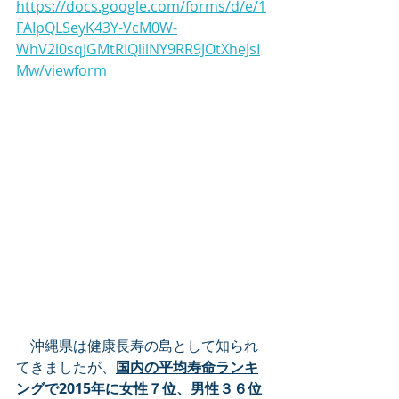
https://docs.google.com/forms/d/e/1
FAIpQLSeyK43Y-VcM0W-
WhV2l0sqJGMtRIQlilNY9RR9JOtXheJsI
Mw/viewform　
　沖縄県は健康長寿の島として知られ
てきましたが、
国内の平均寿命ランキ
ングで2015年に女性７位、男性３６位