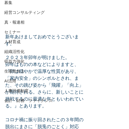
募集
経営コンサルティング
真・報連相
セミナー
新年あけましておめでとうございま
人材育成
す。
組織活性化
２０２３年卯年が明けました。
収益力強化
卯年はものの本などによりますと、
『卯は穏やかで温厚な性質があり、
生産性向上
「家内安全」のシンボルとされ、ま
AI活用
た、その跳び姿から「飛躍」「向上」
人事評価制度
が期待される。さらに、新しいことに
挑戦するのに最適な年ともいわれてい
会計・財務・ファイナンス
る。』とあります。
コロナ禍に振り回されたこの３年間の
脱出にまさに「脱兎のごとく」対応