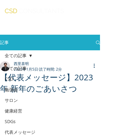
CSD
CONSULTANTS
記事
全ての記事
西里喜明
全ての記事
2023年1月5日
読了時間: 2分
【代表メッセージ】2023
CSD
年 新年のごあいさつ
勉強会
サロン
健康経営
SDGs
代表メッセージ