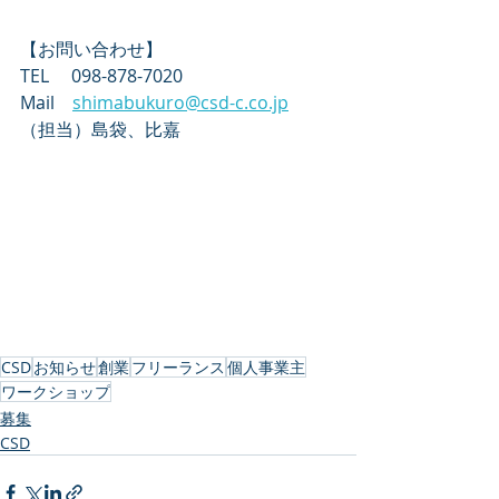
【お問い合わせ】
TEL　 098-878-7020　
Mail　
shimabukuro@csd-c.co.jp
（担当）島袋、比嘉　
CSD
お知らせ
創業
フリーランス
個人事業主
ワークショップ
募集
CSD