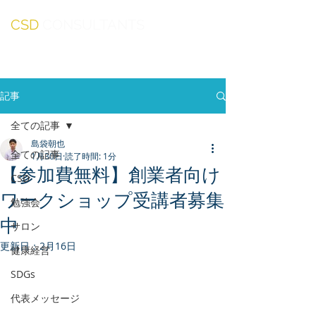
CSD
CONSULTANTS
記事
全ての記事
島袋朝也
全ての記事
1月30日
読了時間: 1分
【参加費無料】創業者向け
CSD
ワークショップ受講者募集
勉強会
中
サロン
更新日：
2月16日
健康経営
SDGs
代表メッセージ