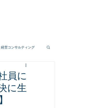
事業
人材育成
公共受託
もっと見る
経営コンサルティング
人事評価制度
社員に
決に生
】