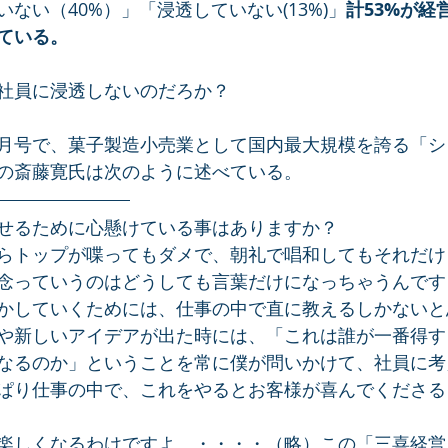
ない（40%）」「浸透していない(13%)」
計53%が経
ている。
社員に浸透しないのだろか？
月号で、菓子製造小売業として国内最大規模を誇る「シ
の斎藤寛氏は次のように述べている。
せるために心懸けている事はありますか？
らトップが喋ってもダメで、朝礼で唱和してもそれだけ
念っていうのはどうしても言葉だけになっちゃうんです
かしていくためには、仕事の中で直に教えるしかないと
や新しいアイデアが出た時には、「これは誰が一番得す
なるのか」ということを常に僕が問いかけて、社員に考
ぱり仕事の中で、これをやるとお客様が喜んでくださる
楽しくなるわけですよ。・・・・（略）この「三喜経営