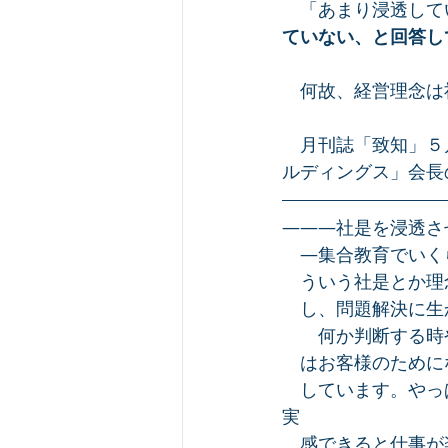
　「あまり浸透してい
ていない、と回答し
　何故、経営理念は
　月刊誌「致知」５
ルディングス」会長
―――社是を浸透さ
　―集合教育でいく
　ういう社是とか理
　し、問題解決に生
　　何か判断する時
　はお客様のために
　しています。やっ
実　
　感できると仕事が