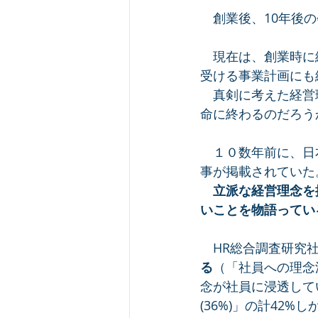
　創業後、10年後
　現在は、創業時に
受ける事業計画にも
　真剣に考えた経営
命に終わるのだろう
　１０数年前に、日
事が掲載されていた
　立派な経営理念を
いことを物語ってい
　HR総合調査研究
る
（「社員への理念浸
念が社員に浸透して
(36%)」の計42%