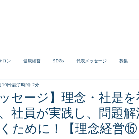
Home
お知らせ
会社案内
経営コンサルティング
健康経営支援
サロン
健康経営
SDGs
代表メッセージ
募集
月10日
読了時間: 2分
材育成
組織活性化
収益力強化
生産性向上
AI活用
ッセージ】理念・社是を
、社員が実践し、問題解
くために！【理念経営⑮