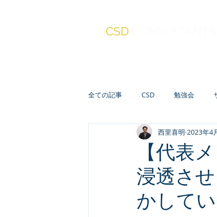
CSD
CONSULTANTS
全ての記事
CSD
勉強会
西里喜明
2023年4
真・報連相
セミナー
人
【代表メ
浸透させ
会計・財務・ファイナンス
かしてい