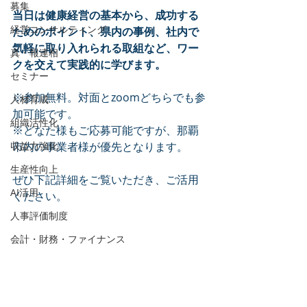
募集
当日は健康経営の基本から、成功する
経営コンサルティング
ためのポイント、県内の事例、社内で
気軽に取り入れられる取組など、ワー
真・報連相
クを交えて実践的に学びます。
セミナー
※参加無料。対面とzoomどちらでも参
人材育成
加可能です。
組織活性化
※どなた様もご応募可能ですが、那覇
収益力強化
市内の事業者様が優先となります。
生産性向上
ぜひ下記詳細をご覧いただき、ご活用
AI活用
ください。
人事評価制度
会計・財務・ファイナンス