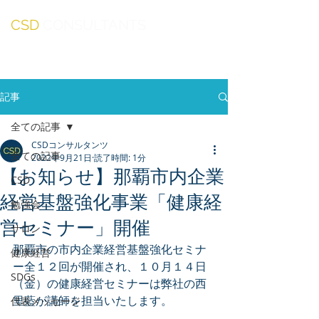
CSD
CONSULTANTS
記事
全ての記事
CSDコンサルタンツ
全ての記事
2022年9月21日
読了時間: 1分
【お知らせ】那覇市内企業
CSD
経営基盤強化事業「健康経
勉強会
営セミナー」開催
サロン
那覇市の市内企業経営基盤強化セミナ
健康経営
ー全１２回が開催され、１０月１４日
SDGs
（金）の健康経営セミナーは弊社の西
里藍が講師を担当いたします。
代表メッセージ