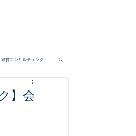
事業
人材育成
公共受託
もっと見る
経営コンサルティング
人事評価制度
ク】会