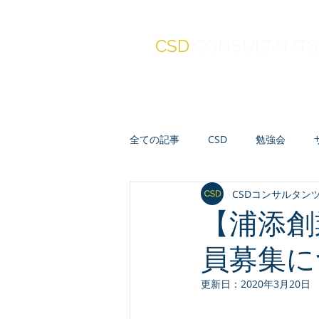
CSD
CONSULTANTS
全ての記事
CSD
勉強会
CSDコンサルタン
真・報連相
セミナー
人
【浦添創
員募集に
会計・財務・ファイナンス
更新日：
2020年3月20日