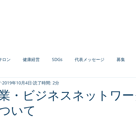
Home
お知らせ
会社案内
経営コンサルティング
健康経営支援
サロン
健康経営
SDGs
代表メッセージ
募集
ツ
2019年10月4日
読了時間: 2分
材育成
組織活性化
収益力強化
生産性向上
AI活用
業・ビジネスネットワー
ついて