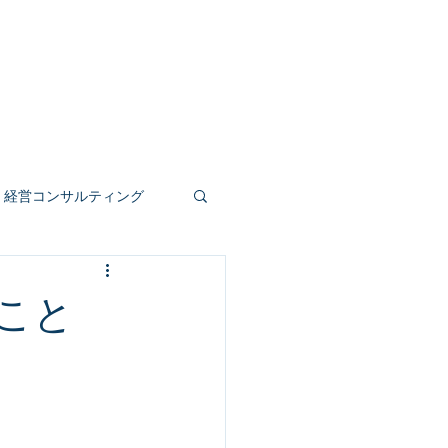
事業
人材育成
公共受託
もっと見る
経営コンサルティング
人事評価制度
こと