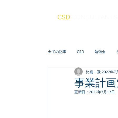
CSD
CONSULTANTS
全ての記事
CSD
勉強会
比嘉一飛
2022年7
真・報連相
セミナー
人
事業計画
更新日：
2022年7月13日
会計・財務・ファイナンス