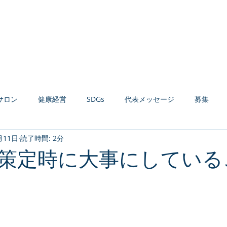
Home
お知らせ
会社案内
経営コンサルティング
健康経営支援
サロン
健康経営
SDGs
代表メッセージ
募集
月11日
読了時間: 2分
材育成
組織活性化
収益力強化
生産性向上
AI活用
策定時に大事にしている