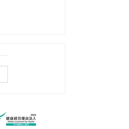
表メッセージ】人が成長
とき ～人はある時期に急
伸びる時がある～【人間
上№54】