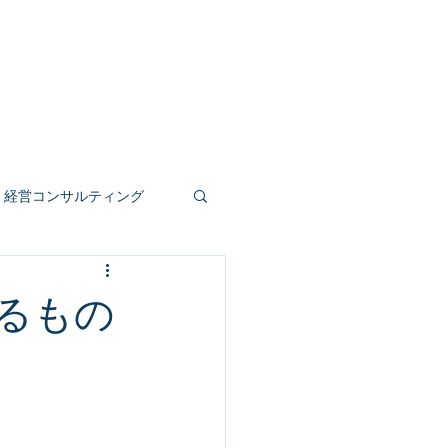
事業
人材育成
公共受託
もっと見る
経営コンサルティング
人事評価制度
るもの