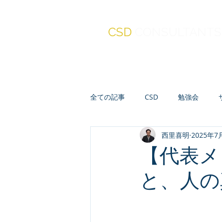
CSD
CONSULTANTS
全ての記事
CSD
勉強会
西里喜明
2025年7
真・報連相
セミナー
人
【代表メ
と、人の
会計・財務・ファイナンス