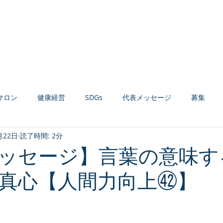
Home
お知らせ
会社案内
経営コンサルティング
健康経営支援
サロン
健康経営
SDGs
代表メッセージ
募集
月22日
読了時間: 2分
材育成
組織活性化
収益力強化
生産性向上
AI活用
ッセージ】言葉の意味す
真心【人間力向上㊷】