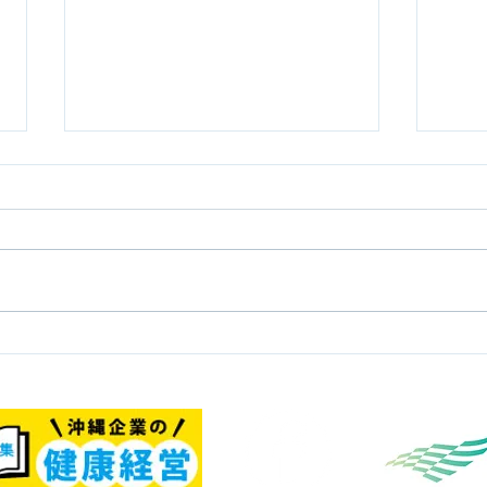
【経営者のための組織づく
【代
り】第2回 社長が一番忙し
する
い会社は、良い会社なのか
激に
力向