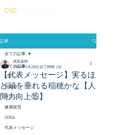
CSD
CONSULTANTS
記事
全ての記事
西里喜明
全ての記事
2023年3月28日
読了時間: 2分
【代表メッセージ】実るほ
CSD
ど頭を垂れる稲穂かな【人
勉強会
間力向上⑮】
サロン
健康経営
SDGs
代表メッセージ