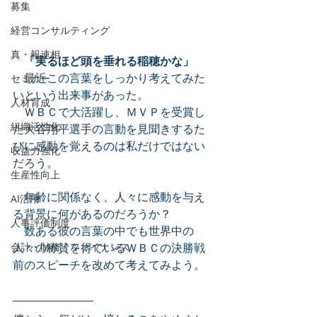
募集
経営コンサルティング
真・報連相
「実るほど頭を垂れる稲穂かな」
　最近この言葉をしっかり考えてみた
セミナー
いという出来事があった。
人材育成
　ＷＢＣで大活躍し、ＭＶＰを受賞し
組織活性化
た大谷翔平選手の言動を見聞きするた
びに感動を覚えるのは私だけではない
収益力強化
だろう。
生産性向上
　年齢に関係なく、人々に感動を与え
AI活用
る背景に何があるのだろうか？
人事評価制度
　数ある彼の言葉の中でも世界中の
人々の称賛を得ているＷＢＣの決勝戦
会計・財務・ファイナンス
前のスピーチを改めて考えてみよう。