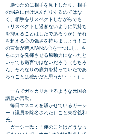
　勝つために相手を見下したり、相手
の弱みに付け込んだりするのではな
く、相手をリスペクトしながらでも
（リスペクトし過ぎないように気持ち
を抑えることはしたであろうが）それ
を超える心の強さを持ちましょう！こ
の言葉が侍JAPANの心を一つにし、さ
らに力を発揮させる原動力になったと
いっても過言ではないだろう（もちろ
ん、それなりの底力を持っていたであ
ろうことは確かだと思うが・・・）。
　一方でガッカリさせるような元国会
議員の言動。
　毎日マスコミを騒がせているガーシ
ー（議員を除名された）こと東谷義和
氏。
　ガーシー氏：「俺のことはどうなっ
てもいいんで、オカンだけは勘弁して