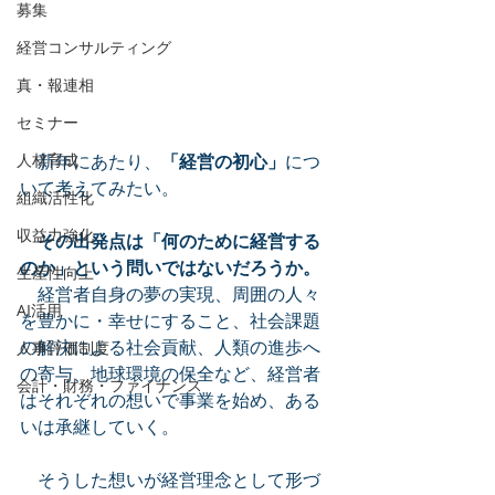
募集
経営コンサルティング
真・報連相
セミナー
　新年にあたり、
「経営の初心」
につ
人材育成
いて考えてみたい。
組織活性化
収益力強化
その出発点は「何のために経営する
のか」という問いではないだろうか。
生産性向上
　経営者自身の夢の実現、周囲の人々
AI活用
を豊かに・幸せにすること、社会課題
の解決による社会貢献、人類の進歩へ
人事評価制度
の寄与、地球環境の保全など、経営者
会計・財務・ファイナンス
はそれぞれの想いで事業を始め、ある
いは承継していく。
　そうした想いが経営理念として形づ