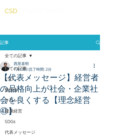
CSD
CONSULTANTS
記事
全ての記事
西里喜明
全ての記事
1月13日
読了時間: 2分
【代表メッセージ】経営者
CSD
の品格向上が社会・企業社
勉強会
会を良くする【理念経営
サロン
㊼】
健康経営
SDGs
代表メッセージ