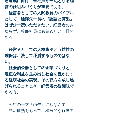
念達成に向けて全社員が一丸となる経
営の仕組みづくりが重要
である。
経営者としての人間教育のバイブル
として、澁澤栄一翁の『論語と算盤』
はぜひ一読いただきたい。
経営者のみ
ならず、幹部社員にも薦めたい一冊で
ある。
経営者としての人格陶冶と収益性の
確保は、決して矛盾するものではな
い。
　社会的公器としての企業づくりと、
適正な利益を生み出し社会を豊かにす
る経済社会の実現。その双方を成し遂
げられることこそ、経営者の醍醐味で
あろう。
　今年の干支「丙午」にちなんで、
「熱い情熱をもって、積極的な行動力