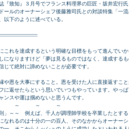
誌『致知』３月号でフランス料理界の巨匠・坂井宏行氏
ドールのオーナーシェフ後藤雅司氏との対談特集「一流
、以下のように述べている。
にこれを達成するという明確な目標をもって進んでいか
しになりますけど「夢は見るものではなく、達成するも
信じて絶対に諦めないことが必要です。
縁や恩を大事にすること。恩を受けた人に直接返すこと
フに返せたらという思いでいつもやっています。やっぱ
ャンスや運は掴めないと思うんです。
　　　～　　　～　　　～
則」～～　例えば、千人が調理師学校を卒業したとする
になれるのは十分の一の百人、そのなかからオーナーシ
の一、そこからムッシュのように成功したといわれる人