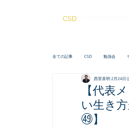
CSD
CONSULTANTS
全ての記事
CSD
勉強会
西里喜明
2月24日
真・報連相
セミナー
人
【代表メ
い生き方
会計・財務・ファイナンス
㊾】