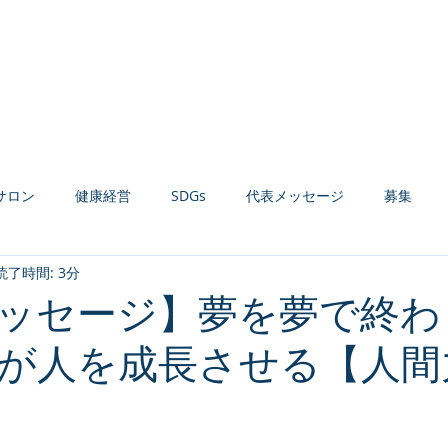
Home
お知らせ
会社案内
経営コンサルティング
健康経営支援
サロン
健康経営
SDGs
代表メッセージ
募集
読了時間: 3分
材育成
組織活性化
収益力強化
生産性向上
AI活用
ッセージ】夢を夢で終わ
が人を成長させる【人間