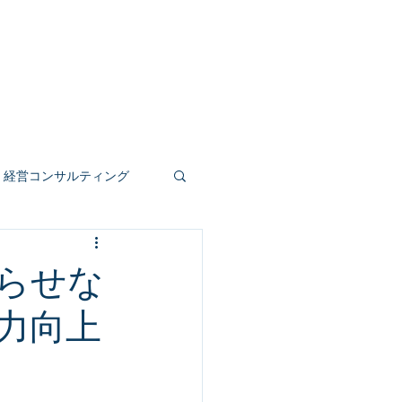
事業
人材育成
公共受託
もっと見る
経営コンサルティング
人事評価制度
らせな
力向上