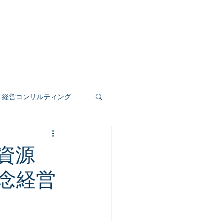
事業
人材育成
公共受託
もっと見る
経営コンサルティング
人事評価制度
資源
念経営