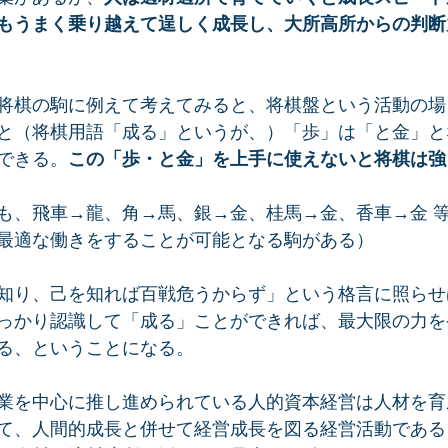
もうまく乗り越えて逞しく成長し、大所高所からの判断
将棋の駒に例えて考えてみると、将棋盤という活動の場
と（将棋用語「成る」というが、）「歩」は「と金」と
できる。
この「歩・と金」を上手に使えないと将棋は強
も、飛車→龍、角→馬、銀→金、桂馬→金、香車→金 等
最適な働きをすることが可能となる駒がある）
知り、己を知れば百戦危うからず」という格言に照らせ
っかり認識して「成る」ことができれば、最大限の力を
る、ということになる。
業を中心に推し進められている人的資本経営は人材を育
て、人間的成長と併せて経営成長を図る経営活動である