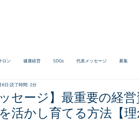
Home
お知らせ
会社案内
経営コンサルティング
健康経営支援
サロン
健康経営
SDGs
代表メッセージ
募集
月6日
読了時間: 2分
材育成
組織活性化
収益力強化
生産性向上
AI活用
ッセージ】最重要の経営
を活かし育てる方法【理