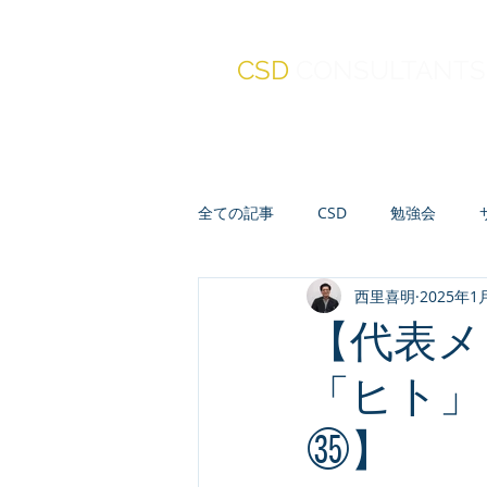
CSD
CONSULTANTS
全ての記事
CSD
勉強会
西里喜明
2025年1
真・報連相
セミナー
人
【代表メ
「ヒト」
会計・財務・ファイナンス
㉟】