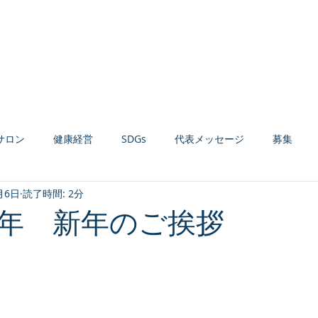
Home
お知らせ
会社案内
経営コンサルティング
健康経営支援
サロン
健康経営
SDGs
代表メッセージ
募集
月6日
読了時間: 2分
材育成
組織活性化
収益力強化
生産性向上
AI活用
年 新年のご挨拶