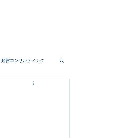
事業
人材育成
公共受託
もっと見る
経営コンサルティング
人事評価制度