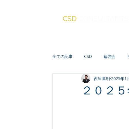
CSD
CONSULTANTS
全ての記事
CSD
勉強会
西里喜明
2025年1
真・報連相
セミナー
人
２０２５
会計・財務・ファイナンス