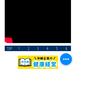
TOP
1
2
3
4
5
6