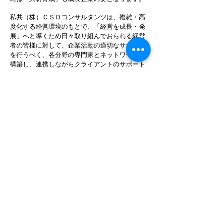
私共（株）ＣＳＤコンサルタンツは、複雑・高
度化する経営環境のもとで、「経営を成長・発
展」へと導くため日々取り組んでおられる経営
者の皆様に対して、企業活動の適切なサポート
を行うべく、各分野の専門家とネットワークを
構築し、連携しながらクライアントのサポート
体制を強化しております。
Read More
お問合先 /
CONTACT US
〒901-2122