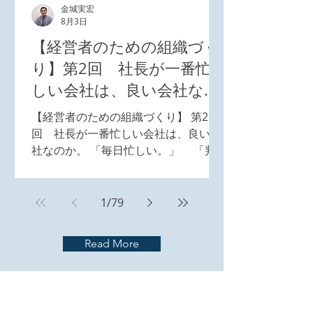
うすればいいのだろうか。 人の気持
金城実宏
8月3日
ち、感覚、関係性を定量的な指標で捉
えることで、組織の現在地を知り、改
【経営者のための組織づく
善への具体的な取り組みが見えてく
り】第2回 社長が一番忙
る。 心理的安全性を測る指標には
しい会社は、良い会社なの
「７つの質問」など様々なアンケート
手法があるが、心理的安全性が高い状
か
【経営者のための組織づくり】 第2
態とされる組織には、主に以下3 つの
回 社長が一番忙しい会社は、良い会
共通要素がある。 【心理的安全性が高
社なのか。 「毎日忙しい。」 「判
い組織に共通する要素】 要素 内容 ミ
断するのは全部私。」 「休暇中でも電
スや失敗に対する寛容性 挑戦や
話が鳴る。」 「結局、自分が一番動い
ている。」 沖縄県内の中小企業経営
1
/
79
者とお話しすると、このような言葉を
耳にすることが少なくない。 会社のた
Read More
めに誰よりも働いている。 だからこ
そ、会社は回っている。 しかし、もし
10年後も同じ状態だったらどうだろう
か。 「私がやった方が早い」