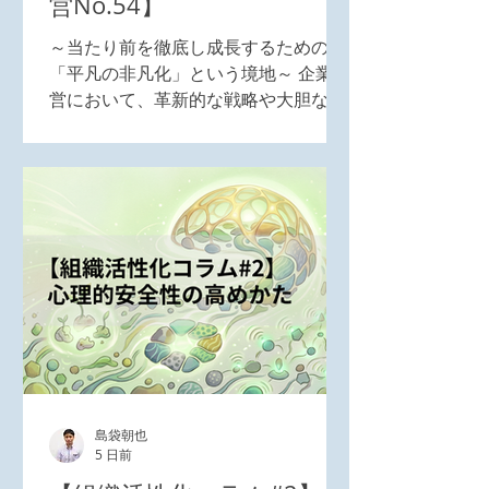
営No.54】
～当たり前を徹底し成長するための
「平凡の非凡化」という境地～ 企業経
営において、革新的な戦略や大胆な投
資が注目を集めることは多い。しか
し、実際に組織を強くし、長期的な競
争力を生み出すのは、派手な戦略では
なく、日々の平凡な行動の積み重ねで
ある。 どれほど優れた経営戦略を描い
ても、それを実行し続ける組織の基礎
体力がなければ成果は出ない。だから
こそ、経営戦略の実践・遂行において
も、「継続は力なり」と「凡事徹底」
は極めて有効である。 「継続は力な
り」とは、単に意志の強さを示す言葉
ではない。経営においては、むしろ
島袋朝也
「続けられる仕組み」をつくることこ
5 日前
そが重要である。 強い意志も重要であ