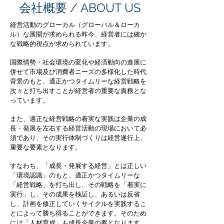
「今回は私がやる」 「失敗させるよ
会社概要 / ABOUT US
り私が動こう」 となる状況は、仕事
経営活動のグローカル（グローバル＆ローカ
を進めていくうえでやむを得ないこと
ル）な展開が求められる昨今、経営者には確か
もあるだろう。 しかしその結果、社長
な戦略的視点が求められています。
だけが成長し、社員は経験する機会を
国際情勢・社会環境の変化や経済動向の進展に
失うことになる。 すると社長はますま
併せて市場及び消費者ニーズの多様化した時代
す忙しくなる。 管理職は自然には育た
背景のもと、適正かつタイムリーな経営戦略を
ない。 多くの経営者は、 部下が主任
次々と打ち出すことが経営者の重要な責務とな
になったのだから、 課長になったのだ
っています。
から、 今度は部下を育ててほしい。
また、適正な経営戦略の着実な実践は企業の成
と期待する。 しかし実際には、 「面
長・発展を左右する経営活動の現場において必
談の仕方が分からない」 「注意の仕方
須であり、その実行体制づくりは経営遂行上、
が分からない」 「評価が怖い」 「部
重要な要素となります。
下との距離感が分からない」 この状態
すなわち、「成長・発展する経営」とは正しい
の管理職は決して珍しくない。 管理職
「環境認識」のもと、適正かつタイムリーな
も
「経営戦略」を打ち出し、その戦略を「着実に
実行」し、その成果を検証し、あるいは反省
し、計画を修正していくサイクルを実践するこ
とによって勝ち得ることができます。そのため
には「人材育成」も成長企業の要となります。