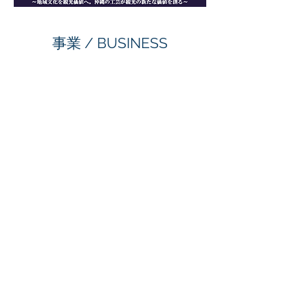
事業 / BUSINESS
​経営コンサルティング
CONSULTING
More Info
​シンクタンク
THINK TANK
More Info
​人材育成
HUMAN RESOURCES DEVEROPMENT
More Info