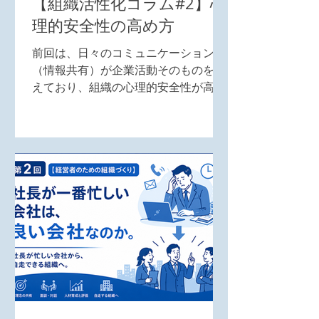
【組織活性化コラム#2】心
るが、人は意志だけでは継続できな
い。だからこそ、毎日の数字確認、顧
理的安全性の高め方
客対応、職場の清掃、理念の共有とい
前回は、日々のコミュニケーション
った地味な行動を、仕組みとして組織
（情報共有）が企業活動そのものを支
に根付かせる必要がある。 これらは一
えており、組織の心理的安全性が高い
見すると小さな行動だが、半年、一
ほどその質が向上することについて触
年、三年と続けることで、企業の基礎
れた。 （前回のURL：
体力を大きく引き上げる。 一方、「凡
https://www.csdconsultants.info/pos
事徹底」とは、誰でもできる当たり前
t/20260701） 今回は、心理的安全性
のことを、誰もできないレベルまで磨
を高める具体的な方法について考えた
き上げることを意味する。...
い。 心理的安全性とは、お互いの信
頼関係を土台にして、気兼ねなく意見
を言い合い、時には耳の痛い問題でも
スムーズに情報共有ができる関係性で
ある。この心理的安全性の高さは、社
員がいきいきと働き、組織が活性化し
ているかを示す重要な指標と言える。
では、心理的安全性を高めるにはど