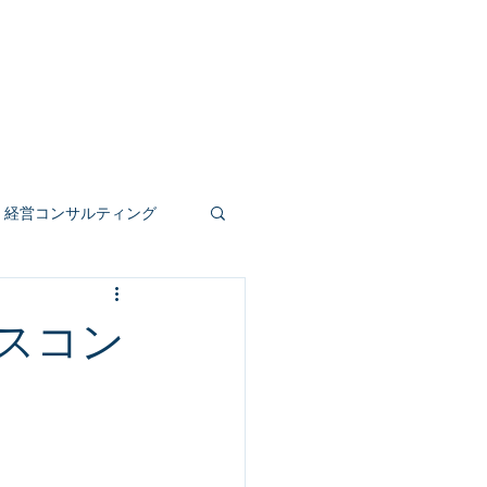
事業
人材育成
公共受託
もっと見る
経営コンサルティング
人事評価制度
スコン