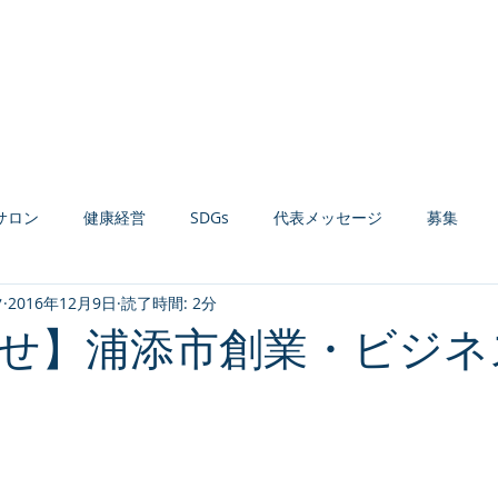
Home
お知らせ
会社案内
経営コンサルティング
健康経営支援
サロン
健康経営
SDGs
代表メッセージ
募集
ツ
2016年12月9日
読了時間: 2分
材育成
組織活性化
収益力強化
生産性向上
AI活用
せ】浦添市創業・ビジネ