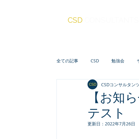
CSD
CONSULTANTS
全ての記事
CSD
勉強会
CSDコンサルタン
真・報連相
セミナー
人
【お知ら
テスト
会計・財務・ファイナンス
更新日：
2022年7月26日