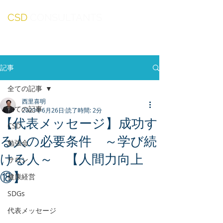
CSD
CONSULTANTS
記事
全ての記事
西里喜明
全ての記事
2023年6月26日
読了時間: 2分
【代表メッセージ】成功す
CSD
る人の必要条件 ～学び続
勉強会
ける人～ 【人間力向上
サロン
⑱】
健康経営
SDGs
代表メッセージ