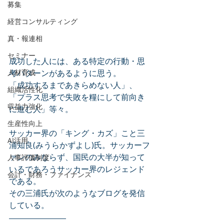
募集
経営コンサルティング
真・報連相
セミナー
成功した人には、ある特定の行動・思
考パターンがあるように思う。
人材育成
「成功するまであきらめない人」、
組織活性化
「プラス思考で失敗を糧にして前向き
収益力強化
に進む人」等々。
生産性向上
サッカー界の「キング・カズ」こと三
AI活用
浦知良(みうらかずよし)氏。サッカーフ
ァンのみならず、国民の大半が知って
人事評価制度
いるであろうサッカー界のレジェンド
会計・財務・ファイナンス
である。
その三浦氏が次のようなブログを発信
している。