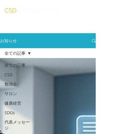
CSD
CONSULTANTS
お知らせ
全ての記事
全ての記事
CSD
勉強会
サロン
健康経営
SDGs
代表メッセー
ジ