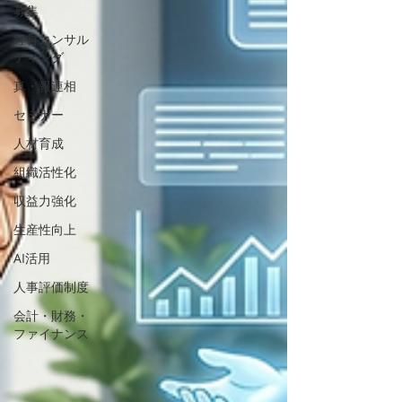
募集
経営コンサル
ティング
真・報連相
セミナー
人材育成
組織活性化
収益力強化
生産性向上
AI活用
人事評価制度
会計・財務・
ファイナンス