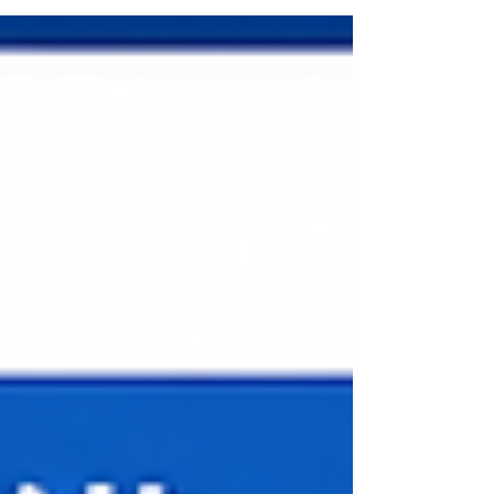
https://www.csdconsultants.info/post/20260701
） 今回は、心理的安全性を高める具体的な方法に
ついて考えたい。 心理的安全性とは、お互いの
信頼関係を土台にして、気兼ねなく意見を言い合
い、時には耳の痛い問題でもスムーズに情報共有
ができる関係性である。この心理的安全性の高さ
は、社員がいきいきと働き、組織が活性化してい
るかを示す重要な指標と言える。 では、心理的
安全性を高めるにはどうすればいいのだろうか。
人の気持ち、感覚、関係性を定量的な指標で捉
えることで、組織の現在地を知り、改善への具体
的な取り組みが見えてくる。 心理的安全性を測
る指標には「７つの質問」など様々なアンケート
手法があるが、心理的安全性が高い状態とされる
組織には、主に以下3 つの共通要素がある。 【心
理的安全性が高い組織に共通する要素】 要素 内容
ミスや失敗に対する寛容性 挑戦や