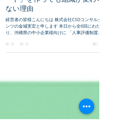
7月6日
読了時間: 3分
同じ状態だったらどうだろうか。 「私がやった
方が早い」 「今回は私がやる」 「失敗させる
人事評価制度について「評価シ
より私が動こう」 となる状況は、仕事を進めて
いくうえでやむを得ないこともあるだろう。 しか
ート」を作っても組織が変わら
しその結果、社長だけが成長し、社員は経験する
ない理由
機会を失うことになる。 すると社長はますます忙
しくなる。 管理職は自然には育たない。 多くの経
経営者の皆様こんにちは 株式会社CSDコンサルタ
営者は、 部下が主任になったのだから、 課長にな
ンツの金城実宏と申します 本日から全6回にわた
ったのだから、 今度は部下を育ててほしい。 と期
り、沖縄県の中小企業様向けに 「人事評価制度」
待する。 しかし実際には、 「面談の仕方が分から
を通じていかに組織を変え、次世代のリーダーを
ない」 「注意の仕方が分からない」 「評価が怖
育てていくか、 その本質をお伝えしていきます。
い」 「部下との距離感が分からない」 この状態の
■ なぜ、立派な評価制度を作っても形骸化するの
管理職は決して珍しくない。 管理職も
か？ 一般的な人事評価制度の導入は、3〜6か月で
完成させ、 1年後には賃金に連動させるスケジュー
ルが主流である しかし、その結果はどうだろうか
評価が形骸化し、ただの事務作業になる 面談が行
われなくなる 管理職が適切に評価できず、部下に
不満が残る 制度は完成した。しかし、「組織は変
わらなかった」 こうしたケースをよく耳にする
が、私の経験から断言できるのは、 「構想から導
入実装までに、最低3年はかかる」ということであ