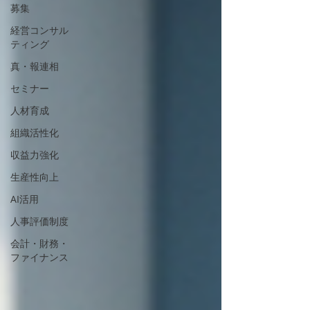
募集
経営コンサル
ティング
真・報連相
セミナー
人材育成
組織活性化
収益力強化
生産性向上
AI活用
人事評価制度
会計・財務・
ファイナンス